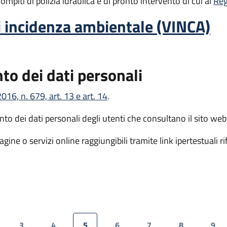
 compiti di polizia idraulica e di pronto intervento di cui al
Reg
i incidenza ambientale (VINCA)
to dei dati personali
6, n. 679, art. 13 e art. 14
.
to dei dati personali degli utenti che consultano il sito web
gine o servizi online raggiungibili tramite link ipertestuali r
3
4
5
6
7
8
9