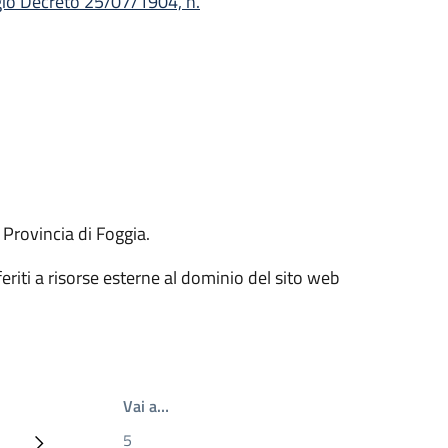
io Decreto 25/07/1904, n.
 Provincia di Foggia.
iferiti a risorse esterne al dominio del sito web
Write the page number you want to go t
Vai a…