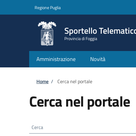
Salta al contenuto principale
Skip to footer content
Regione Puglia
Sportello Telematic
Provincia di Foggia
Amministrazione
Novità
Briciole di pane
Home
/
Cerca nel portale
Cerca nel portale
Cerca