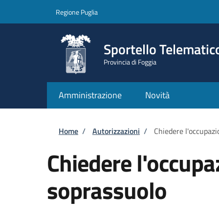
Salta al contenuto principale
Skip to footer content
Regione Puglia
Sportello Telematic
Provincia di Foggia
Amministrazione
Novità
Briciole di pane
Home
/
Autorizzazioni
/
Chiedere l'occupazi
Chiedere l'occupa
soprassuolo