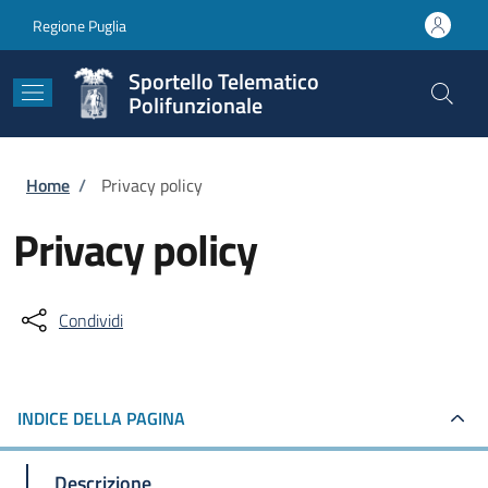
Salta al contenuto principale
Skip to footer content
Regione Puglia
Sportello Telematico
Polifunzionale
Briciole di pane
Home
/
Privacy policy
Privacy policy
Condividi
INDICE DELLA PAGINA
Descrizione