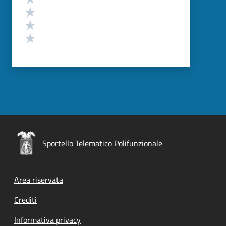
Valuta 3 stelle su 5
Valuta 2 stelle su 5
Valuta 1 stelle su 5
Sportello Telematico Polifunzionale
Footer menu
Area riservata
Crediti
Informativa privacy