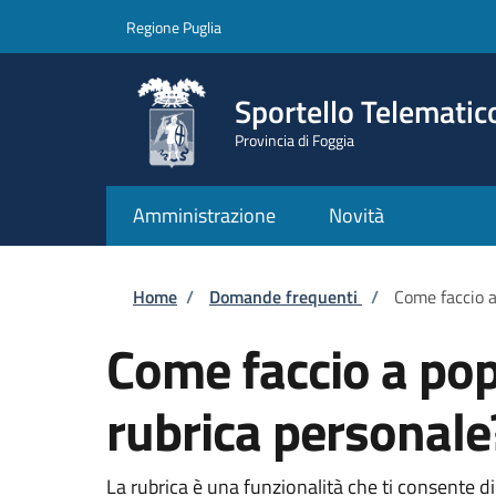
Salta al contenuto principale
Skip to footer content
Regione Puglia
Sportello Telematic
Provincia di Foggia
Amministrazione
Novità
Briciole di pane
Home
/
Domande frequenti
/
Come faccio a
Come faccio a pop
rubrica personale
La rubrica è una funzionalità che ti consente di