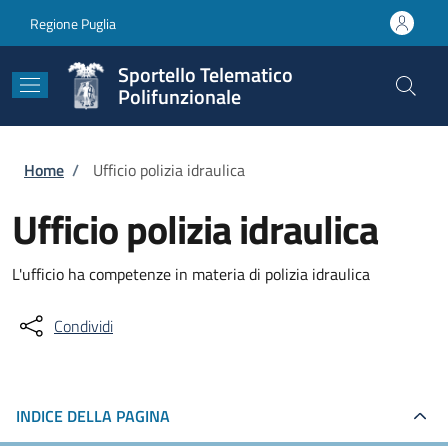
Salta al contenuto principale
Skip to footer content
Regione Puglia
Sportello Telematico
Polifunzionale
Briciole di pane
Home
/
Ufficio polizia idraulica
Ufficio polizia idraulica
L'ufficio ha competenze in materia di polizia idraulica
Condividi
INDICE DELLA PAGINA