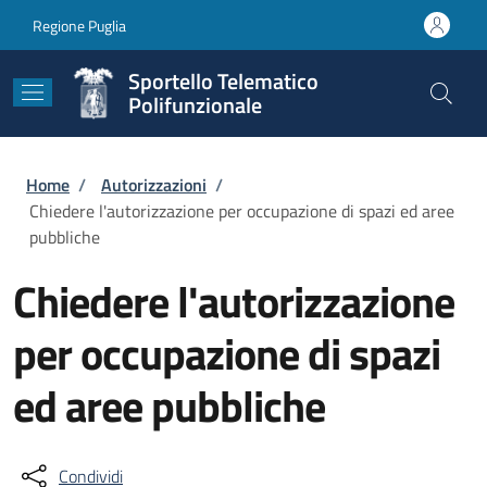
Salta al contenuto principale
Skip to footer content
Regione Puglia
Sportello Telematico
Polifunzionale
Briciole di pane
Home
/
Autorizzazioni
/
Chiedere l'autorizzazione per occupazione di spazi ed aree
pubbliche
Chiedere l'autorizzazione
per occupazione di spazi
ed aree pubbliche
Condividi