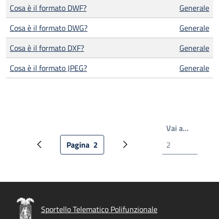
Cosa è il formato DWF?
Generale
Cosa è il formato DWG?
Generale
Cosa è il formato DXF?
Generale
Cosa è il formato JPEG?
Generale
Write th
Vai a…
Pagina
2
Pagina precedente
Pagina attuale
Prossima pagina
Sportello Telematico Polifunzionale