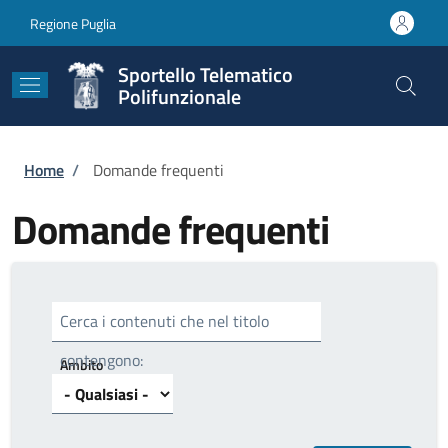
Salta al contenuto principale
Skip to footer content
Regione Puglia
Sportello Telematico
Polifunzionale
Briciole di pane
Home
/
Domande frequenti
Domande frequenti
Cerca i contenuti che nel titolo
contengono:
Ambito