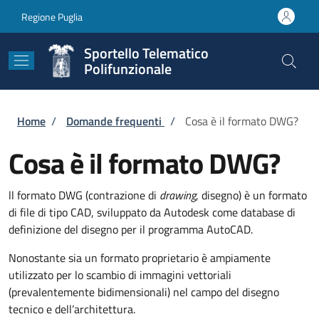
Salta al contenuto principale
Skip to footer content
Regione Puglia
Sportello Telematico
Polifunzionale
Briciole di pane
Home
/
Domande frequenti
/
Cosa è il formato DWG?
Cosa è il formato DWG?
ll formato DWG (contrazione di
drawing
, disegno) è un formato
di file di tipo CAD, sviluppato da Autodesk come database di
definizione del disegno per il programma AutoCAD.
Nonostante sia un formato proprietario è ampiamente
utilizzato per lo scambio di immagini vettoriali
(prevalentemente bidimensionali) nel campo del disegno
tecnico e dell’architettura.