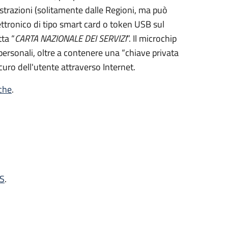
strazioni (solitamente dalle Regioni, ma può
ettronico di tipo
smart card
o t
oken USB
sul
ta “
CARTA NAZIONALE DEI SERVIZI
”.
Il microchip
personali, oltre a contenere una “chiave privata
curo dell'utente attraverso Internet.
iche
.
NS
.