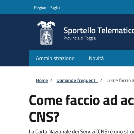
Salta al contenuto principale
Skip to footer content
Regione Puglia
Sportello Telematic
Provincia di Foggia
Amministrazione
Novità
Briciole di pane
Home
/
Domande frequenti
/
Come faccio a
Come faccio ad acc
CNS?
La Carta Nazionale dei Servizi (CNS) è uno strum