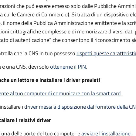
trazioni che può essere emesso solo dalle Pubbliche Ammini
 tra cui le Camere di Commercio).
Si tratta di un dispositivo el
 il nome della Pubblica Amministrazione emittente e la scrit
ioni crittografiche complesse e di memorizzare diversi dati 
cato di autenticazione” che consentono il riconoscimento si
ntrolla che la CNS in tuo possesso
rispetti queste caratterist
ia è una CNS, devi solo
ottenerne il PIN
.
che un lettore e installare i driver previsti
te al tuo computer di comunicare con la smart card
.
installare i
driver
messi a disposizione dal fornitore della C
llare i relativi driver
in una delle porte del tuo computer e
avviare l'installazione
.