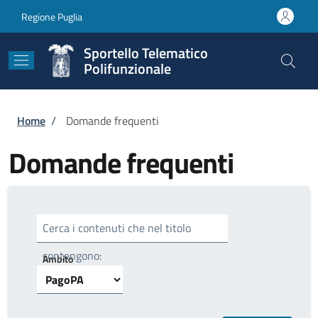
Salta al contenuto principale
Skip to footer content
Regione Puglia
Sportello Telematico
Polifunzionale
Briciole di pane
Home
/
Domande frequenti
Domande frequenti
Cerca i contenuti che nel titolo
contengono:
Ambito