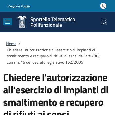
Salta al contenuto principale
Skip to footer content
Regione Puglia
Sportello Telematico
Polifunzionale
Briciole di pane
Home
/
Chiedere l'autorizzazione all'esercizio di impianti di
smaltimento e recupero di rifiuti ai sensi dell'art.208,
comma 15 del decreto legislativo 152/2006
Chiedere l'autorizzazione
all'esercizio di impianti di
smaltimento e recupero
di rifiuti ai sensi