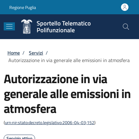
Salta al contenuto principale
Skip to footer content
Regione Puglia
Sportello Telematico
Polifunzionale
Briciole di pane
Home
/
Servizi
/
Autorizzazione in via generale alle emissioni in atmosfera
Autorizzazione in via
generale alle emissioni in
atmosfera
(
urn:nir:stato:decreto.legislativo:2006-04-03;152
)
Servizio attivo