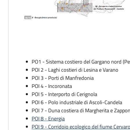
PO1 - Sistema costiero del Gargano nord (Pes
POI 2 - Laghi costieri di Lesina e Varano
POI 3 - Porti di Manfredonia
POI 4 - Incoronata
POI 5 - Interporto di Cerignola
POI 6 - Polo industriale di Ascoli-Candela
POI 7 - Duna costiera di Margherita e Zappo
POI 8 - Energia
POI 9 - Corridoio ecologico del fiume Cervar