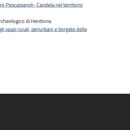
ro Pescasseroli- Candela nel territorio
archeologico di Herdonia
li spazi rurali, periurbani e borgate della