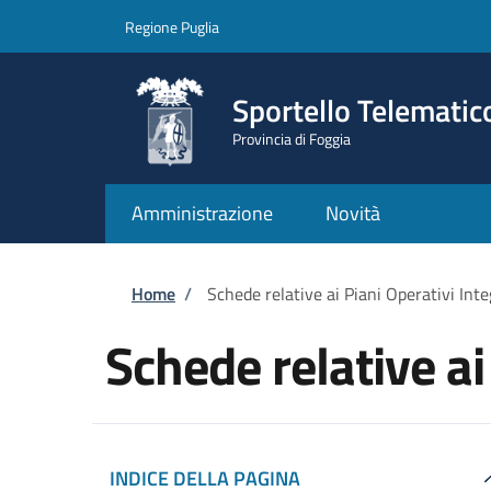
Salta al contenuto principale
Skip to footer content
Regione Puglia
Sportello Telematic
Provincia di Foggia
Amministrazione
Novità
Briciole di pane
Home
/
Schede relative ai Piani Operativi Inte
Schede relative ai
INDICE DELLA PAGINA