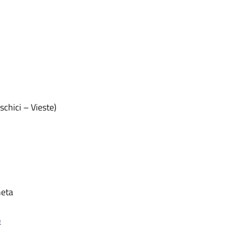
chici – Vieste)
neta
o