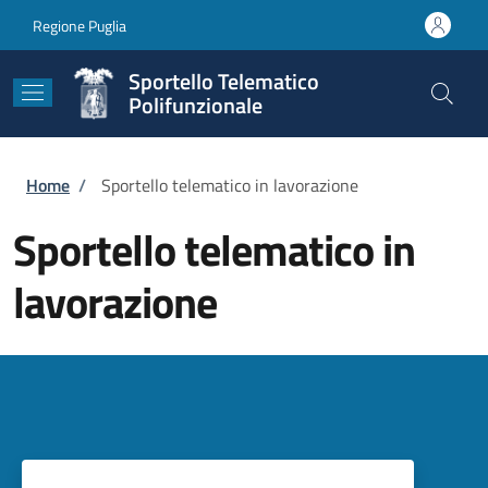
Salta al contenuto principale
Skip to footer content
Regione Puglia
Sportello Telematico
Polifunzionale
Briciole di pane
Home
/
Sportello telematico in lavorazione
Sportello telematico in
lavorazione