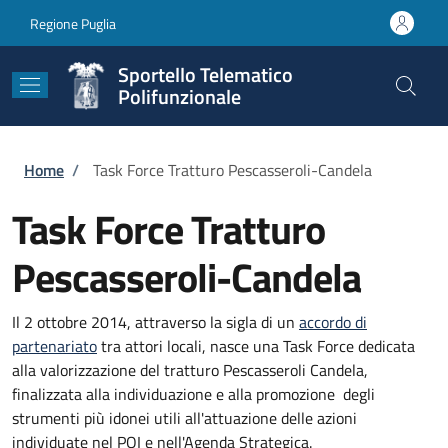
Salta al contenuto principale
Skip to footer content
Regione Puglia
Sportello Telematico
Polifunzionale
Briciole di pane
Home
/
Task Force Tratturo Pescasseroli-Candela
Task Force Tratturo
Pescasseroli-Candela
Il 2 ottobre 2014, attraverso la sigla di un
accordo di
partenariato
tra attori locali, nasce una Task Force dedicata
alla valorizzazione del tratturo Pescasseroli Candela,
finalizzata alla individuazione e alla promozione degli
strumenti più idonei utili all'attuazione delle azioni
individuate nel POI e nell'Agenda Strategica.