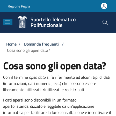
Salta al contenuto principale
Skip to footer content
Regione Puglia
Sportello Telematico
Polifunzionale
Briciole di pane
Home
/
Domande frequenti
/
Cosa sono gli open data?
Cosa sono gli open data?
Con il termine
open data
si fa riferimento ad alcuni tipi di dati
(informazioni, dati numerici, ecc.) che possono essere
liberamente utilizzati, riutilizzati e redistribuiti.
I dati aperti sono disponibili in un formato
aperto, standardizzato e leggibile da un’applicazione
informatica per facilitare la loro consultazione e incentivare il