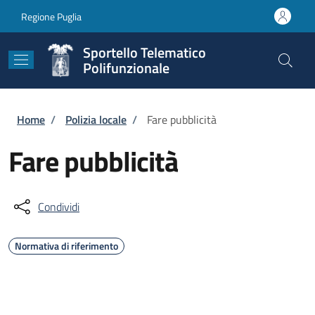
Salta al contenuto principale
Skip to footer content
Regione Puglia
Sportello Telematico
Polifunzionale
Briciole di pane
Home
/
Polizia locale
/
Fare pubblicità
Fare pubblicità
Condividi
Normativa di riferimento