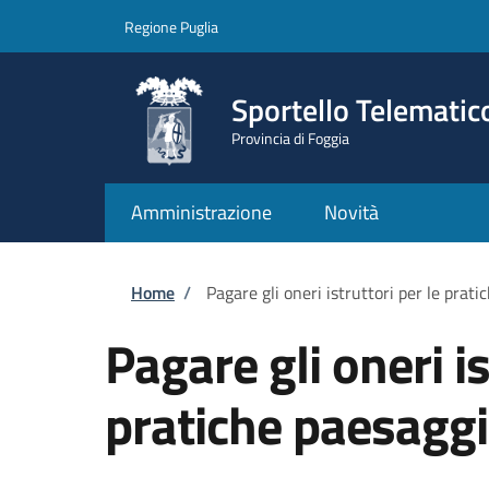
Salta al contenuto principale
Skip to footer content
Regione Puglia
Sportello Telematic
Provincia di Foggia
Amministrazione
Novità
Briciole di pane
Home
/
Pagare gli oneri istruttori per le prat
Pagare gli oneri is
pratiche paesaggi