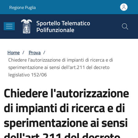
Salta al contenuto principale
Skip to footer content
Regione Puglia
Sportello Telematico
Polifunzionale
Briciole di pane
Home
/
Prova
/
Chiedere l'autorizzazione di impianti di ricerca e di
sperimentazione ai sensi dell'art.211 del decreto
legislativo 152/06
Chiedere l'autorizzazione
di impianti di ricerca e di
sperimentazione ai sensi
dell'art.211 del decreto