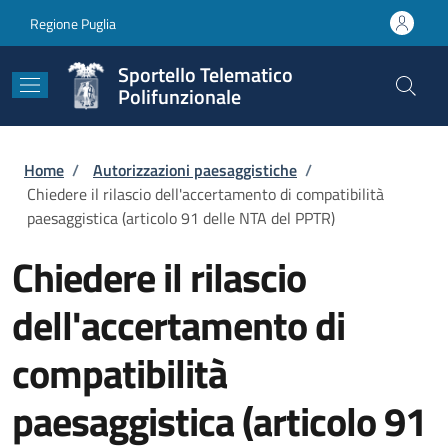
Salta al contenuto principale
Skip to footer content
Regione Puglia
Sportello Telematico
Polifunzionale
Briciole di pane
Home
/
Autorizzazioni paesaggistiche
/
Chiedere il rilascio dell'accertamento di compatibilità
paesaggistica (articolo 91 delle NTA del PPTR)
Chiedere il rilascio
dell'accertamento di
compatibilità
paesaggistica (articolo 91