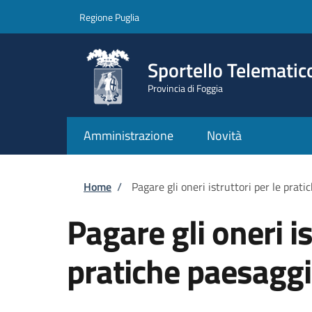
Salta al contenuto principale
Skip to footer content
Regione Puglia
Sportello Telematic
Provincia di Foggia
Amministrazione
Novità
Briciole di pane
Home
/
Pagare gli oneri istruttori per le prat
Pagare gli oneri is
pratiche paesaggi