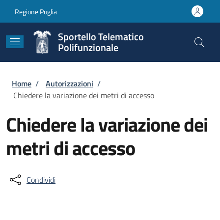
Salta al contenuto principale
Skip to footer content
Regione Puglia
Sportello Telematico
Polifunzionale
Briciole di pane
Home
/
Autorizzazioni
/
Chiedere la variazione dei metri di accesso
Chiedere la variazione dei
metri di accesso
Condividi